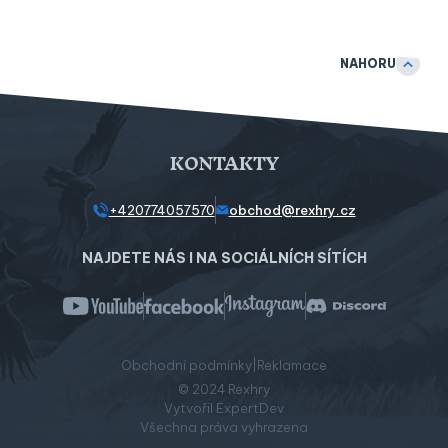
NAHORU
KONTAKTY
+420774057570
obchod@rexhry.cz
NAJDETE NÁS I NA SOCIÁLNÍCH SÍTÍCH
|
Obchodní podmínky
Reklamace
© 2024 Rexhry
Vytvořil ExpertDev
Všechna práva vyhrazena